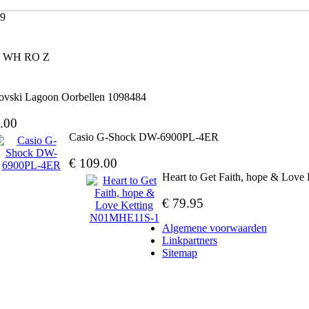
59
03 WH RO Z
ovski Lagoon Oorbellen 1098484
.00
Casio G-Shock DW-6900PL-4ER
€ 109.00
Heart to Get Faith, hope & Lov
€ 79.95
Algemene voorwaarden
Linkpartners
Sitemap