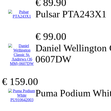
€ 89.90
Pulsar PTA243X1
€ 99.00
Daniel Wellington
0607DW
€ 159.00
Puma Podium Whi