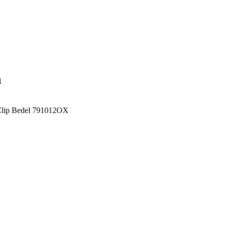
1
/Clip Bedel 791012OX