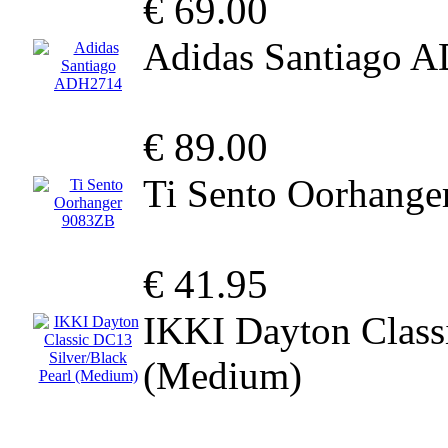
€ 69.00
Adidas Santiago 
€ 89.00
Ti Sento Oorhang
€ 41.95
IKKI Dayton Class
(Medium)