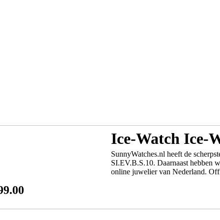
Ice-Watch Ice-W
SunnyWatches.nl heeft de scherpste
SI.EV.B.S.10. Daarnaast hebben we
online juwelier van Nederland. Offi
99.00