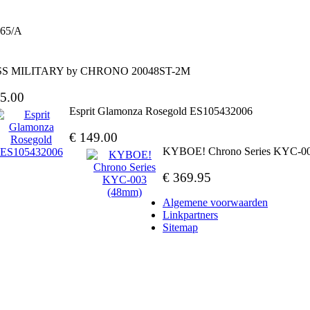
565/A
SS MILITARY by CHRONO 20048ST-2M
5.00
Esprit Glamonza Rosegold ES105432006
€ 149.00
KYBOE! Chrono Series KYC-0
€ 369.95
Algemene voorwaarden
Linkpartners
Sitemap