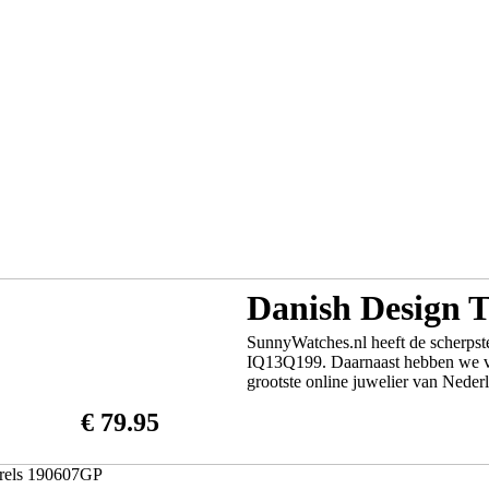
Danish Design 
SunnyWatches.nl heeft de scherpste
IQ13Q199. Daarnaast hebben we ve
grootste online juwelier van Nederl
€ 79.95
arels 190607GP